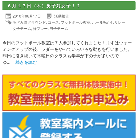
６月１７日（木）男子対女子！？
2010年06月17日
活動報告
あざみ野グラウンド
,
コース
,
フットボール教室
,
ボール転がしリレー
,
女子チーム
,
好プレー
,
男子チーム
今日のフットボール教室は７人参加してくれました！まずはウォー
ミングアップの後、ラダーをやっていろいろな動きを行いました。
昨日に引き続いて木曜日のクラスも学年が下の子が多いので
ゆ...
続きを読む