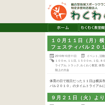
１０月１１日（月）
フェスティバル２０
2010年10月11日
イベント
,
活動
１００ｍ
,
１１日
,
１５００ｍ
,
１位
,
８
ライアル
,
トラック
,
わくわく教室
,
体育
陸上の大会
体育の日で祝日だった１１日は横浜
バル２０１０」のタイムトライアル
９月２１日（火）よ