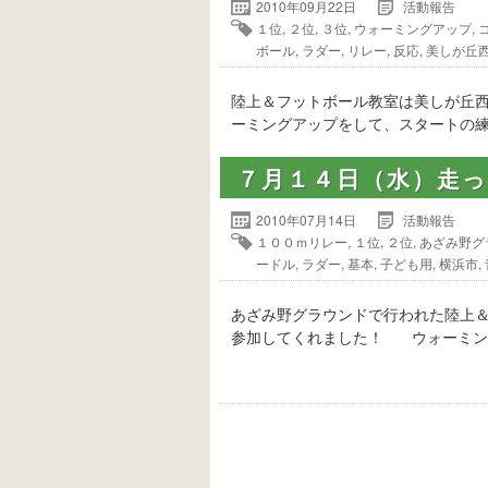
2010年09月22日
活動報告
１位
,
２位
,
３位
,
ウォーミングアップ
,
ボール
,
ラダー
,
リレー
,
反応
,
美しが丘
陸上＆フットボール教室は美しが丘西
ーミングアップをして、スタートの練
７月１４日（水）走
2010年07月14日
活動報告
１００ｍリレー
,
１位
,
２位
,
あざみ野グ
ードル
,
ラダー
,
基本
,
子ども用
,
横浜市
,
あざみ野グラウンドで行われた陸上
参加してくれました！ ウォーミン