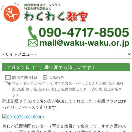
７月３１日（土）暑い夏でも涼しいです！
2010年08月1日
活動報告
ウォーキング
,
からすうり
,
すすき野スーパー
,
ふるさと公園
,
散歩
,
森林
浴
,
烏瓜
,
白い花
,
筋トレ
,
美しが丘西地区センター
,
赤い実
,
陸上初級ク
ラス
陸上初級クラスは３名の方が参加してくれました！初級クラスはゆ
ったりしたペースで走ります！
美しが丘西地区センター（写真１枚目）で集合して、すすき野のス
ーパー（写真２枚目）を通り、ふるさと公園に行きました。ふるさ