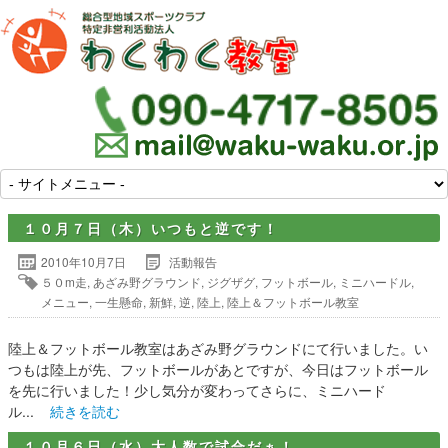
１０月７日（木）いつもと逆です！
2010年10月7日
活動報告
５０m走
,
あざみ野グラウンド
,
ジグザグ
,
フットボール
,
ミニハードル
,
メニュー
,
一生懸命
,
新鮮
,
逆
,
陸上
,
陸上＆フットボール教室
陸上＆フットボール教室はあざみ野グラウンドにて行いました。い
つもは陸上が先、フットボールがあとですが、今日はフットボール
を先に行いました！少し気分が変わってさらに、ミニハード
ル...
続きを読む
１０月６日（水）大人数で試合だぁ！