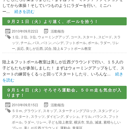
してから体操！そしていつものようにラダーを行い、ミニハ
ー...
続きを読む
９月２１日（火）より速く、ボールを拾う！
2010年09月22日
活動報告
１位
,
２位
,
３位
,
ウォーミングアップ
,
コース
,
スタート
,
スピード
,
スラ
ッツ
,
チーム
,
パス
,
バトン
,
ハンデ
,
フットボール
,
ボール
,
ラダー
,
リレ
ー
,
反応
,
美しが丘西
,
試合
,
陸上＆フットボール教室
陸上＆フットボール教室は美しが丘西グラウンドで行い、１５人の
子どもたちが参加しました！ まずはウォーミングアップをして、ス
タートの練習をくるっと回ってスタートしたり、いろんな...
続き
を読む
９月１４日（火）そろそろ運動会。５０ｍ走も気合が入
ります！
2010年09月15日
活動報告
５０ｍ
,
グラウンド
,
スキップ
,
スターティングブロック
,
スタンディン
グスタート
,
スラッツ
,
ダイビング
,
ダッシュ
,
ドリル
,
バランス
,
フット
ボール
,
ラダー
,
リレー
,
子ども陸上教室
,
横浜市
,
気合
,
減速
,
素晴らしい
プレー
,
美しが丘西グラウンド
,
運動会
,
青葉区