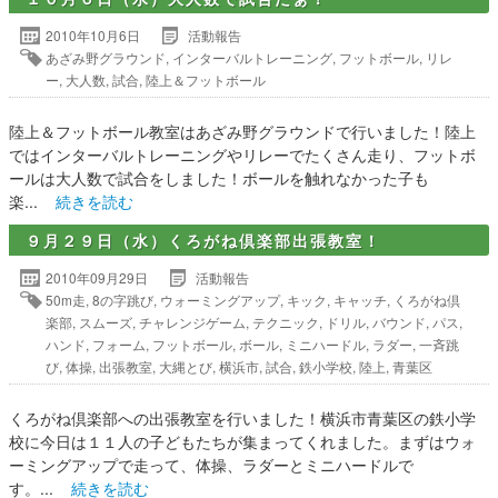
2010年10月6日
活動報告
あざみ野グラウンド
,
インターバルトレーニング
,
フットボール
,
リレ
ー
,
大人数
,
試合
,
陸上＆フットボール
陸上＆フットボール教室はあざみ野グラウンドで行いました！陸上
ではインターバルトレーニングやリレーでたくさん走り、フットボ
ールは大人数で試合をしました！ボールを触れなかった子も
楽...
続きを読む
９月２９日（水）くろがね倶楽部出張教室！
2010年09月29日
活動報告
50m走
,
8の字跳び
,
ウォーミングアップ
,
キック
,
キャッチ
,
くろがね倶
楽部
,
スムーズ
,
チャレンジゲーム
,
テクニック
,
ドリル
,
バウンド
,
パス
,
ハンド
,
フォーム
,
フットボール
,
ボール
,
ミニハードル
,
ラダー
,
一斉跳
び
,
体操
,
出張教室
,
大縄とび
,
横浜市
,
試合
,
鉄小学校
,
陸上
,
青葉区
くろがね倶楽部への出張教室を行いました！横浜市青葉区の鉄小学
校に今日は１１人の子どもたちが集まってくれました。まずはウォ
ーミングアップで走って、体操、ラダーとミニハードルで
す。...
続きを読む