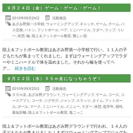
９月２４日（金）ゲーム・ゲーム・ゲーム！
2010年09月24日
活動報告
あざみ野第一小学校
,
ウォーミングアップ
,
キャッチ
,
ゲーム
,
チーム
,
パ
ス交換
,
バトン
,
フットボール
,
ペア
,
ミニハードル
,
ラダー
,
ラップ
,
リレ
ー
,
休憩
,
輪
,
陸上＆フットボール教室
,
難しい技
陸上＆フットボール教室はあざみ野第一小学校で行い、１１人の子
どもたちが集まってくれました。まずはウォーミングアップでラダ
ーやミニハードルで体を温めました。それから輪を使ってペ
ア...
続きを読む
９月２２日（水）５５ｍ走になっちゃうぞ！
2010年09月23日
活動報告
５０ｍ走
,
あざみ野グラウンド
,
ウォーミングアップ
,
ゲーム
,
コース
,
コ
ースアプト
,
コーチ
,
ジグザグ
,
ジャンプ
,
スラッツ
,
タイム
,
フットボー
ル
,
ボール
,
マーク
,
ミニハードル
,
メニュー
,
ラダー
,
休憩
,
低学年
,
個性
,
最短距離
,
陸上＆フットボール教室
,
鬼ごっこ
陸上＆フットボール教室はあざみ野グラウンドで行われ、１４人の
子どもたちが集まりました！まずはウォーミングアップでジョグを