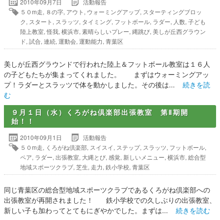
2010年09月7日
活動報告
５０m走
,
８の字
,
アウト
,
ウォーミングアップ
,
スターティングブロッ
ク
,
スタート
,
スラッツ
,
タイミング
,
フットボール
,
ラダー
,
人数
,
子ども
陸上教室
,
怪我
,
横浜市
,
素晴らしいプレー
,
縄跳び
,
美しが丘西グラウン
ド
,
試合
,
連続
,
運動会
,
運動能力
,
青葉区
美しが丘西グラウンドで行われた陸上＆フットボール教室は１６人
の子どもたちが集まってくれました。 まずはウォーミングアッ
プ！ラダーとスラッツで体を動かしました。その後は...
続きを読
む
９月１日（水）くろがね倶楽部出張教室 第Ⅱ期開
始！！
2010年09月1日
活動報告
５０m走
,
くろがね倶楽部
,
スイスイ
,
ステップ
,
スラッツ
,
フットボール
,
ペア
,
ラダー
,
出張教室
,
大縄とび
,
感覚
,
新しいメニュー
,
横浜市
,
総合型
地域スポーツクラブ
,
芝生
,
走力
,
鉄小学校
,
青葉区
同じ青葉区の総合型地域スポーツクラブであるくろがね倶楽部への
出張教室が再開されました！ 鉄小学校での久しぶりの出張教室、
新しい子も加わってとてもにぎやかでした。まずは...
続きを読む