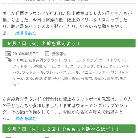
美しが丘西グラウンドで行われた陸上教室は１６人の子どもたちが
集まりました。今日は体操の後、陸上のドリルを！スキップした
り、腕と足をバランスよく動かしたり、いろいろな動きをやり
ま...
続きを読む
９月７日（火）名前を覚えよう！
2010年09月7日
活動報告
５０m走
,
あざみ野グラウンド
,
ウォーミングアップ
,
オーストラリアン
フットボール教室
,
ゲーム
,
コース
,
コーチ
,
ジョグ
,
タイム
,
タッチ
,
パス
パス
,
フットボール
,
プレー
,
ペア
,
ボール
,
メニュー
,
ラダー
,
ワンサイド
ゲーム
,
体操
,
再現
,
名前
,
子ども陸上教室
,
横浜市
,
青葉区
,
高学年
,
鬼ご
っこ
あざみ野グラウンドで行われた陸上＆フットボール教室は、１０人
の子どもたちが参加しました！まずはウォーミングアップでジョ
グ！その後は体操をして、、、今回から名前を呼んで出席をと
っ...
続きを読む
９月７日（火）１２回！でももっと跳べるはず！！