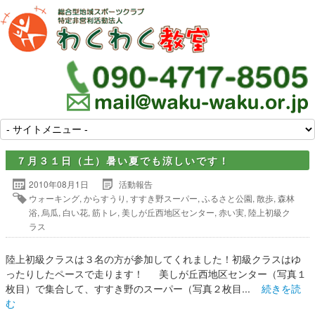
７月３１日（土）暑い夏でも涼しいです！
2010年08月1日
活動報告
ウォーキング
,
からすうり
,
すすき野スーパー
,
ふるさと公園
,
散歩
,
森林
浴
,
烏瓜
,
白い花
,
筋トレ
,
美しが丘西地区センター
,
赤い実
,
陸上初級ク
ラス
陸上初級クラスは３名の方が参加してくれました！初級クラスはゆ
ったりしたペースで走ります！ 美しが丘西地区センター（写真１
枚目）で集合して、すすき野のスーパー（写真２枚目...
続きを読
む