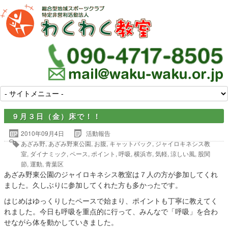
９月３日（金）床で！！
2010年09月4日
活動報告
あざみ野
,
あざみ野東公園
,
お腹
,
キャットバック
,
ジャイロキネシス教
室
,
ダイナミック
,
ペース
,
ポイント
,
呼吸
,
横浜市
,
気軽
,
涼しい風
,
股関
節
,
運動
,
青葉区
あざみ野東公園のジャイロキネシス教室は７人の方が参加してくれ
ました。久しぶりに参加してくれた方も多かったです。
はじめはゆっくりしたペースで始まり、ポイントも丁寧に教えてく
れました。今日も呼吸を重点的に行って、みんなで「呼吸」を合わ
せながら体を動かしていきました。