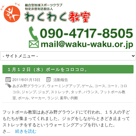
１月１２日（水）ボールをコロコロ。
2011年01月13日
活動報告
あざみ野グラウンド
,
ウォーミングアップ
,
ゲーム
,
コース
,
コート
,
コロ
コロ
,
ジャンプ
,
ジョグ
,
ストレッチ
,
タッチ
,
バランス
,
フットボール教
室
,
ボール
,
マーカー
,
ランジ
,
素早い判断
フットボール教室はあざみ野グラウンドにて行われ、１５人の子ど
もたちが集まってくれました。ジョグをしながらときどき止まって
ストレッチをするというウォーミングアップを行いました。
さ...
続きを読む