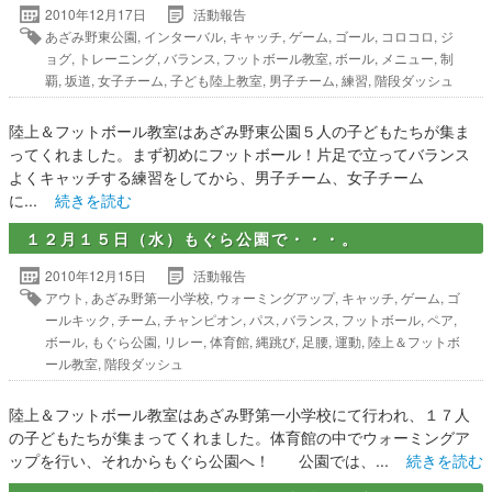
2010年12月17日
活動報告
あざみ野東公園
,
インターバル
,
キャッチ
,
ゲーム
,
ゴール
,
コロコロ
,
ジ
ョグ
,
トレーニング
,
バランス
,
フットボール教室
,
ボール
,
メニュー
,
制
覇
,
坂道
,
女子チーム
,
子ども陸上教室
,
男子チーム
,
練習
,
階段ダッシュ
陸上＆フットボール教室はあざみ野東公園５人の子どもたちが集ま
ってくれました。まず初めにフットボール！片足で立ってバランス
よくキャッチする練習をしてから、男子チーム、女子チーム
に...
続きを読む
１２月１５日（水）もぐら公園で・・・。
2010年12月15日
活動報告
アウト
,
あざみ野第一小学校
,
ウォーミングアップ
,
キャッチ
,
ゲーム
,
ゴ
ールキック
,
チーム
,
チャンピオン
,
パス
,
バランス
,
フットボール
,
ペア
,
ボール
,
もぐら公園
,
リレー
,
体育館
,
縄跳び
,
足腰
,
運動
,
陸上＆フットボ
ール教室
,
階段ダッシュ
陸上＆フットボール教室はあざみ野第一小学校にて行われ、１７人
の子どもたちが集まってくれました。体育館の中でウォーミングア
ップを行い、それからもぐら公園へ！ 公園では、...
続きを読む