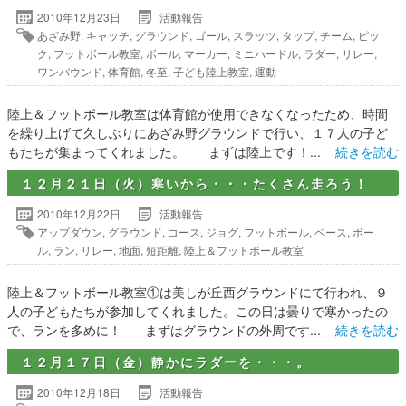
2010年12月23日
活動報告
あざみ野
,
キャッチ
,
グラウンド
,
ゴール
,
スラッツ
,
タップ
,
チーム
,
ピッ
ク
,
フットボール教室
,
ボール
,
マーカー
,
ミニハードル
,
ラダー
,
リレー
,
ワンバウンド
,
体育館
,
冬至
,
子ども陸上教室
,
運動
陸上＆フットボール教室は体育館が使用できなくなったため、時間
を繰り上げて久しぶりにあざみ野グラウンドで行い、１７人の子ど
もたちが集まってくれました。 まずは陸上です！...
続きを読む
１２月２１日（火）寒いから・・・たくさん走ろう！
2010年12月22日
活動報告
アップダウン
,
グラウンド
,
コース
,
ジョグ
,
フットボール
,
ペース
,
ボー
ル
,
ラン
,
リレー
,
地面
,
短距離
,
陸上＆フットボール教室
陸上＆フットボール教室①は美しが丘西グラウンドにて行われ、９
人の子どもたちが参加してくれました。この日は曇りで寒かったの
で、ランを多めに！ まずはグラウンドの外周です...
続きを読む
１２月１７日（金）静かにラダーを・・・。
2010年12月18日
活動報告