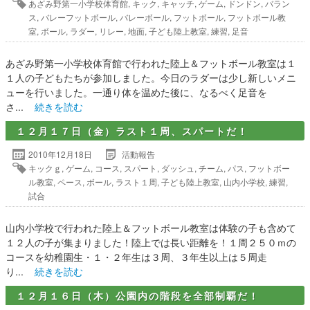
あざみ野第一小学校体育館
,
キック
,
キャッチ
,
ゲーム
,
ドンドン
,
バラン
ス
,
バレーフットボール
,
バレーボール
,
フットボール
,
フットボール教
室
,
ボール
,
ラダー
,
リレー
,
地面
,
子ども陸上教室
,
練習
,
足音
あざみ野第一小学校体育館で行われた陸上＆フットボール教室は１
１人の子どもたちが参加しました。今日のラダーは少し新しいメニ
ューを行いました。一通り体を温めた後に、なるべく足音を
さ...
続きを読む
１２月１７日（金）ラスト１周、スパートだ！
2010年12月18日
活動報告
キックｇ
,
ゲーム
,
コース
,
スパート
,
ダッシュ
,
チーム
,
パス
,
フットボー
ル教室
,
ペース
,
ボール
,
ラスト１周
,
子ども陸上教室
,
山内小学校
,
練習
,
試合
山内小学校で行われた陸上＆フットボール教室は体験の子も含めて
１２人の子が集まりました！陸上では長い距離を！１周２５０ｍの
コースを幼稚園生・１・２年生は３周、３年生以上は５周走
り...
続きを読む
１２月１６日（木）公園内の階段を全部制覇だ！