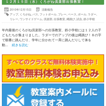
１２月１５日（水）くろがね倶楽部出張教室！
2010年12月15日
活動報告
アップ
,
くろがね
,
パス
,
フットボール
,
プレー
,
ペース
,
ボール
,
ラダー
,
リレー
,
ワンサイドゲーム
,
倶楽部
,
出張教室
,
縄跳び
,
試合
,
鉄小学校
年内最後のくろがね倶楽部への出張教室、鉄小学校には１２人の子
どもたちが集まりました。ラダーでのアップの後は縄跳び！８の字
で順番に跳んだり、学年に分かれて一斉に跳んだりして体を
動...
続きを読む