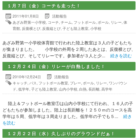
１月７日（金）コーチも走った！
2011年01月8日
活動報告
あざみ野第一小学校
,
コーチ
,
チーム
,
フットボール
,
ボール
,
リレー
,
体
育館
,
反復横とび
,
反復縦とび
,
子ども陸上教室
,
小学校
あざみ野第一小学校体育館で行われた陸上教室は３人の子どもたち
が集まりました。 小学校の外周を２周したあとは、反復横とび、
反復縦とび、そしてリレーです。参加者が３人と少...
続きを読む
１２月２４日（金）リレーが白熱しました！
2010年12月24日
活動報告
キャッチ
,
パス
,
フットボール教室
,
プレー
,
ボール
,
リレー
,
ワンバウン
ド
,
低学年
,
子ども陸上教室
,
山内小学校
,
白熱
,
長距離
,
高学年
陸上＆フットボール教室①は山内小学校にて行われ、１６人の子
どもたちが参加しました。陸上は長距離を！２５０ｍのコースを高
学年は５周、低学年は３周走りました。低学年の子でも５...
続き
を読む
１２月２２日（水）久しぶりのグラウンドだぁ！