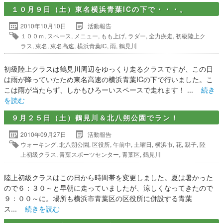
１０月９日（土）東名横浜青葉ICの下で・・・。
2010年10月10日
活動報告
１００ｍ
,
スペース
,
メニュー
,
もも上げ
,
ラダー
,
全力疾走
,
初級陸上ク
ラス
,
東名
,
東名高速
,
横浜青葉IC
,
雨
,
鶴見川
初級陸上クラスは鶴見川周辺をゆっくり走るクラスですが、この日
は雨が降っていたため東名高速の横浜青葉ICの下で行いました。こ
こは雨が当たらず、しかもひろーいスペースで走れます！ ...
続き
を読む
９月２５日（土）鶴見川＆北八朔公園でラン！
2010年09月27日
活動報告
ウォーキング
,
北八朔公園
,
区役所
,
午前中
,
土曜日
,
横浜市
,
花
,
親子
,
陸
上初級クラス
,
青葉スポーツセンター
,
青葉区
,
鶴見川
陸上初級クラスはこの日から時間帯を変更しました。夏は暑かった
ので６：３０～と早朝に走っていましたが、涼しくなってきたので
９：００～に。場所も横浜市青葉区の区役所に併設する青葉
ス...
続きを読む