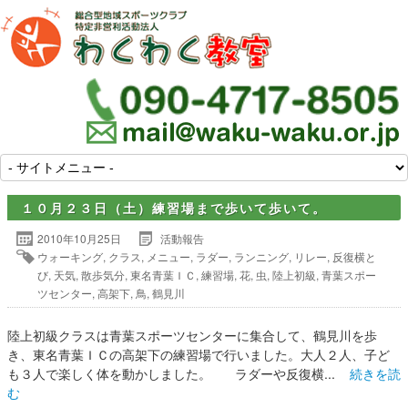
１０月２３日（土）練習場まで歩いて歩いて。
2010年10月25日
活動報告
ウォーキング
,
クラス
,
メニュー
,
ラダー
,
ランニング
,
リレー
,
反復横と
び
,
天気
,
散歩気分
,
東名青葉ＩＣ
,
練習場
,
花
,
虫
,
陸上初級
,
青葉スポー
ツセンター
,
高架下
,
鳥
,
鶴見川
陸上初級クラスは青葉スポーツセンターに集合して、鶴見川を歩
き、東名青葉ＩＣの高架下の練習場で行いました。大人２人、子ど
も３人で楽しく体を動かしました。 ラダーや反復横...
続きを読
む