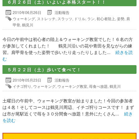
６月２６日（土）いよいよ本格スタート！！
2010年06月26日
活動報告
ウォーキング
,
ストレッチ
,
スラッツ
,
ドリル
,
ラン
,
初心者陸上
,
姿勢
,
肩
甲骨
,
鶴見川
今日の午前中は初心者の陸上＆ウォーキング教室でした！６名の方
が参加してくれました！ 鶴見川沿いの花や青田を見ながらの練
習。肩甲骨を使った姿勢で歩いたり走ったりしました...
続きを読
む
５月２２日（土）歩いて食べて！
2010年05月23日
活動報告
イチゴ狩り
,
ウォーキング
,
ウォーキング教室
,
苺食べ放題
,
鶴見川
土曜日の午前中、ウォーキング教室が始まりました！今回の参加者
は４名！そしてコースは鶴見川周辺、イチゴ狩りコースです！ まず
は市が尾駅近くで苺を３０分間食べ放題！意外にたくさん...
続き
を読む