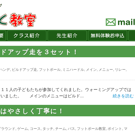
ルドアップ走を３セット！
ハンデ
,
ビルドアップ走
,
フットボール
,
ミニハードル
,
メイン
,
メニュー
,
リレー
,
、１１人の子どもたちが参加してくれました。ウォーミングアップでは
行いました。 メインのメニューはビルド...
続きを読む
スはやさしく丁寧に！
グラウンド
,
ゲーム
,
コース
,
タッチ
,
チーム
,
パス
,
フットボール教室
,
ポイント
,
マ