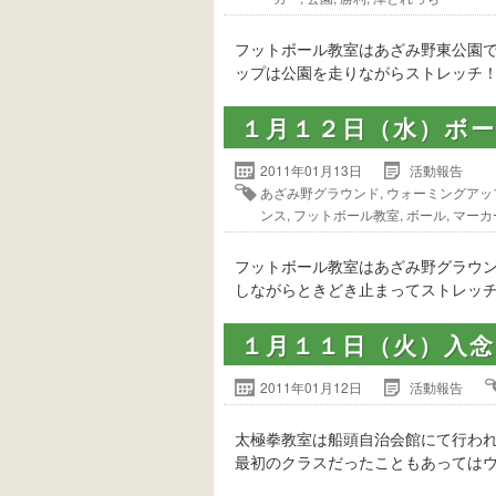
フットボール教室はあざみ野東公園
ップは公園を走りながらストレッチ！
１月１２日（水）ボ
2011年01月13日
活動報告
あざみ野グラウンド
,
ウォーミングアッ
ンス
,
フットボール教室
,
ボール
,
マーカ
フットボール教室はあざみ野グラウ
しながらときどき止まってストレッチ
１月１１日（火）入
2011年01月12日
活動報告
太極拳教室は船頭自治会館にて行わ
最初のクラスだったこともあってはウ