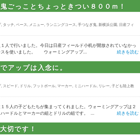
い鬼ごっことちょっときつい８００ｍ！
プ
,
タッチ
,
ペース
,
メニュー
,
ランニングコース
,
手つなぎ鬼
,
新横浜公園
,
日産フィ
人１人で行いました。今日は日産フィールド小机が開放されていなかっ
ースを使いました。 ウォーミングアップ...
続きを読む
のでアップは入念に。
プ
,
スピード
,
ドリル
,
フットボール
,
マーカー
,
ミニハードル
,
リレー
,
子ども陸上教
は１５人の子どもたちが集まってくれました。ウォーミングアップは２
ハードルとマーカーの組とドリルの組です。 ...
続きを読む
は大切です！