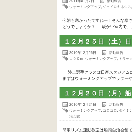
2011年01月7日
活動報告
ウォーミングアップ
,
ジャイロキネシス
今朝も寒かったですねー！そんな寒
どうでしょうか？ 暖かい室内で、入
１２月２５日（土）
2010年12月26日
活動報告
１００ｍ
,
ウォーミングアップ
,
トラッ
陸上選手クラスは日産スタジアムに
まずはウォーミングアップでラダーや
１２月２０日（月）
2010年12月21日
活動報告
ウォーミングアップ
,
コロコロ
,
タイミ
治会館
簡単リズム運動教室は船頭自治会館