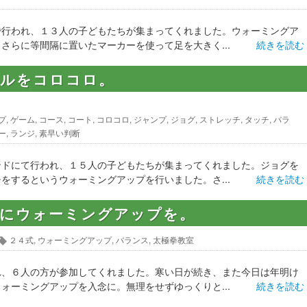
で行われ、１３人の子どもたちが集まってくれました。ウォーミングア
さらに等間隔に置いたマーカーを使って足を大きく...
続きを読む
ールをコロコロ。
プ
,
ゲーム
,
コース
,
コート
,
コロコロ
,
ジャンプ
,
ジョグ
,
ストレッチ
,
タッチ
,
バラ
ー
,
ランジ
,
素早い判断
ンドにて行われ、１５人の子どもたちが集まってくれました。ジョグを
をするというウォーミングアップを行いました。さ...
続きを読む
念にウォーミングアップを。
２４式
,
ウォーミングアップ
,
バランス
,
太極拳教室
れ、６人の方が参加してくれました。寒い日が続き、また今日は年明け
ォーミングアップを入念に。無理をせずゆっくりと...
続きを読む