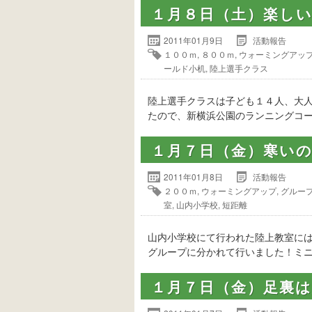
１月８日（土）楽し
2011年01月9日
活動報告
１００ｍ
,
８００ｍ
,
ウォーミングアッ
ールド小机
,
陸上選手クラス
陸上選手クラスは子ども１４人、大
たので、新横浜公園のランニングコ
１月７日（金）寒い
2011年01月8日
活動報告
２００ｍ
,
ウォーミングアップ
,
グルー
室
,
山内小学校
,
短距離
山内小学校にて行われた陸上教室に
グループに分かれて行いました！ミニ
１月７日（金）足裏