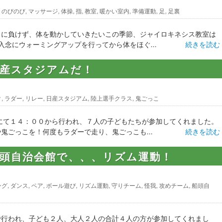
,
のびのび
,
マッサージ
,
体操
,
指
,
教室
,
暖かい室内
,
準備運動
,
足
,
足裏
さに負けず、体を動かしていきたいこの季節、ジャイロキネシス教室は
念にウォーミングアップを行ってから体をほぐ...
続きを読む
日産スタジアムだ！
ク
,
ラダー
,
リレー
,
日産スタジアム
,
陸上選手クラス
,
鬼ごっこ
て１４：００から行われ、７人の子どもたちが参加してくれました。
鬼ごっこを！何度もラダーで走り、鬼ごっこも...
続きを読む
船頭自治会館で、、、リズム運動！
ング
,
ダンス
,
ペア
,
ボール遊び
,
リズム運動
,
守りチーム
,
怪我
,
攻めチーム
,
船頭自
で行われ、子ども２人、大人２人の合計４人の方が参加してくれまし