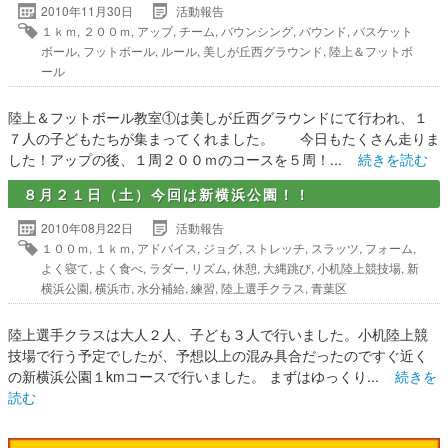
2010年11月30日
活動報告
１ｋｍ
,
２００ｍ
,
アップ
,
チーム
,
バウンシング
,
バウンド
,
バスケット
ボール
,
フットボール
,
ルール
,
美しが丘西グラウンド
,
陸上＆フットボ
ール
陸上＆フットボール教室①は美しが丘西グラウンドにて行われ、１
７人の子どもたちが集まってくれました。 今日もたくさん走りま
した！アップの後、１周２００ｍのコースを５周！...
続きを読む
８月２１日（土）今回は新横浜公園！！
2010年08月22日
活動報告
１００ｍ
,
１ｋｍ
,
アドバイス
,
ジョグ
,
ストレッチ
,
スラッツ
,
フォーム
,
よく寝て
,
よく食べ
,
ラダー
,
リズム
,
休憩
,
大縄跳び
,
小机陸上競技場
,
新
横浜公園
,
横浜市
,
水分補給
,
練習
,
陸上選手クラス
,
青葉区
陸上選手クラスは大人２人、子ども３人で行いました。小机陸上競
技場で行う予定でしたが、予想以上の混み具合だったのですぐ近く
の新横浜公園１kmコースで行いました。 まずはゆっくり...
続きを
読む