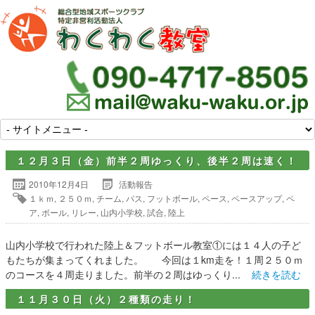
１２月３日（金）前半２周ゆっくり、後半２周は速く！
2010年12月4日
活動報告
１ｋｍ
,
２５０ｍ
,
チーム
,
パス
,
フットボール
,
ペース
,
ペースアップ
,
ペ
ア
,
ボール
,
リレー
,
山内小学校
,
試合
,
陸上
山内小学校で行われた陸上＆フットボール教室①には１４人の子ど
もたちが集まってくれました。 今回は１km走を！１周２５０ｍ
のコースを４周走りました。前半の２周はゆっくり...
続きを読む
１１月３０日（火）２種類の走り！