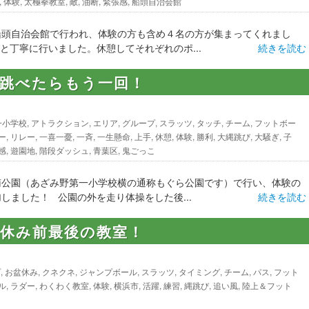
,
体験
,
太極拳教室
,
敵
,
油断
,
緊張感
,
船頭自治会館
船頭自治会館で行われ、体験の方も含め４名の方が集まってくれまし
と丁寧に行いました。休憩してそれぞれのポ...
続きを読む
回跳べたらもう一回！
一小学校
,
アトラクション
,
エリア
,
グループ
,
スラッツ
,
タッチ
,
チーム
,
フットボー
ー
,
リレー
,
一喜一憂
,
一斉
,
一生懸命
,
上手
,
休憩
,
体験
,
勝利
,
大縄跳び
,
大騒ぎ
,
子
感
,
遊園地
,
階段ダッシュ
,
青葉区
,
鬼ごっこ
南公園（あざみ野第一小学校横の通称もぐら公園です）で行い、体験の
しました！ 公園の外を走り体操をした後...
続きを読む
盆休み前最後の教室！
プ
,
お盆休み
,
クネクネ
,
ジャンプボール
,
スラッツ
,
タイミング
,
チーム
,
パス
,
フット
ル
,
ラダー
,
わくわく教室
,
体験
,
横浜市
,
活躍
,
練習
,
縄跳び
,
追い風
,
陸上＆フット