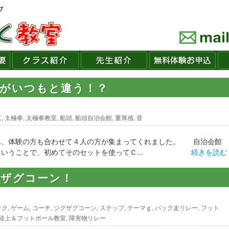
音がいつもと違う！？
区
,
太極拳
,
太極拳教室
,
船頭
,
船頭自治会館
,
重厚感
,
音
れ、体験の方も合わせて４人の方が集まってくれました。 自治会館
いうことで、初めてそのセットを使ってＣ...
続きを読む
グザグコーン！
ック
,
ゲーム
,
コーチ
,
ジグザグコーン
,
ステップ
,
テーマｇ
,
バック走リレー
,
フット
陸上＆フットボール教室
,
障害物リレー