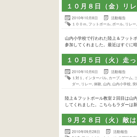
１０月８日（金）リ
2010年10月8日
活動報告
１００ｍ
,
フットボール
,
ボール
,
リレー
山内小学校で行われた陸上＆フット
参加してくれました。最近はすぐに暗
１０月５日（火）走
2010年10月6日
活動報告
１対１
,
インターバル
,
カーブ
,
ゲーム
,
ダー
,
リレー
,
体験
,
山内
,
山内小学校
,
突
陸上＆フットボール教室２回目は山
してくれました。こちらもラダーは新
９月２８日（火）敵
2010年09月28日
活動報告