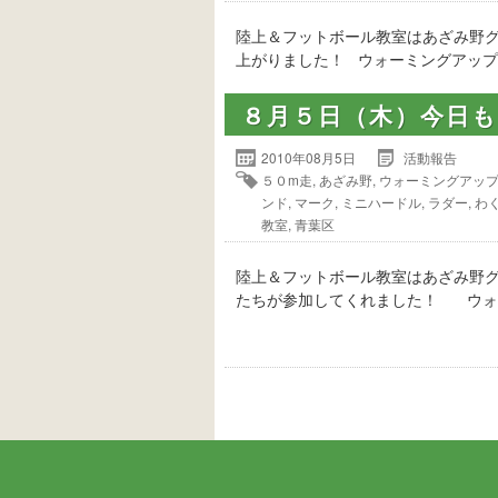
陸上＆フットボール教室はあざみ野
上がりました！ ウォーミングアップ
８月５日（木）今日
2010年08月5日
活動報告
５０m走
,
あざみ野
,
ウォーミングアッ
ンド
,
マーク
,
ミニハードル
,
ラダー
,
わ
教室
,
青葉区
陸上＆フットボール教室はあざみ野
たちが参加してくれました！ ウォ