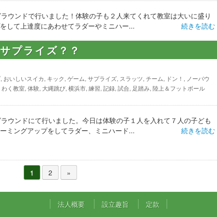
グラウンドで行いました！体験の子も２人来てくれて教室は大いに盛り
をして上達度にあわせてラダーやミニハー...
続きを読む
もサプライズ？？
プ
,
おいしいスイカ
,
キック
,
ゲーム
,
サプライズ
,
スラッツ
,
チーム
,
ドン！
,
ノーバウ
くわく教室
,
体験
,
大縄跳び
,
横浜市
,
練習
,
記録
,
試合
,
足踏み
,
陸上＆フットボール
グラウンドにて行いました。今日は体験の子１人を入れて７人の子ども
ーミングアップをしてラダー、ミニハード...
続きを読む
1
2
»
法人概要
設立趣旨
定款