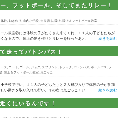
レー、フットボール、そしてまたリレー！
,
体験
,
動き作り
,
山内小学校
,
走り切る
,
陸上
,
陸上＆フットボール教室
ボール教室②には体験の子がたくさん来てくれ、１１人の子どもたちが
くなるので、陸上の動き作りとリレーを行ったあと...
続きを読む
って走ってバトンパス！
コース
,
コート
,
ゴール
,
ジョグ
,
スプリント
,
トラック
,
バトンパス
,
ボールパス
,
ラ
破
,
陸上＆フットボール教室
,
鬼ごっこ
内小学校で行い、１１人の子どもたちと２人飛び入りで体験の子が参加
しい動きを取り入れて行い、その次は鬼ごっこ！い...
続きを読む
は近くにいるんです！