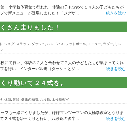
野第一小学校体育館で行われ、体験の子も含めて１４人の子どもたちが
プで新メニューが登場しました！「ジグザ...
続きを読む
たくさん走りました！
ド
,
ジョグ
,
スラッツ
,
ダッシュ
,
ハンドパス
,
フットボール
,
メニュー
,
ラダー
,
リレ
ル
学校にて行い、体験の２人と合わせて７人の子どもたちが集まってくれ
プを行い、インターバル走（ダッシュとジ...
続きを読む
っくり動いて２４式を。
り
,
休憩
,
体験
,
健康の秘訣
,
八段錦
,
太極拳教室
タッフも一緒にやりましたが、ほぼマンツーマンの太極拳教室となりま
て２４式をゆっくりと行い、八段錦の後半...
続きを読む