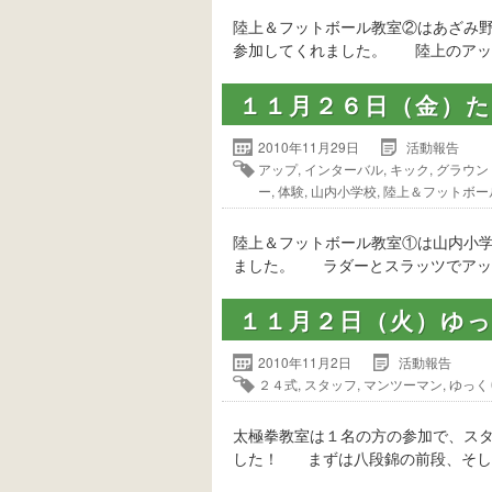
陸上＆フットボール教室②はあざみ
参加してくれました。 陸上のアッ
１１月２６日（金）
2010年11月29日
活動報告
アップ
,
インターバル
,
キック
,
グラウン
ー
,
体験
,
山内小学校
,
陸上＆フットボー
陸上＆フットボール教室①は山内小
ました。 ラダーとスラッツでアッ
１１月２日（火）ゆ
2010年11月2日
活動報告
２４式
,
スタッフ
,
マンツーマン
,
ゆっく
太極拳教室は１名の方の参加で、ス
した！ まずは八段錦の前段、そし