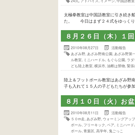
24式
,
アドバイス
,
イメージ
,
中国語教室
太極拳教室は中国語教室に引き続き
た。 今日はまず２４式をゆっくり
８月２６日（木）１
2010年08月27日
活動報告
あざみ野
,
あざみ野南公園
,
あざみ野第
ル教室
,
ミニハードル
,
もぐら公園
,
ラダ
ども陸上教室
,
横浜市
,
油断は禁物
,
緊張
陸上＆フットボール教室はあざみ野
子も入れて１５人の子どもたちが参加
８月１０日（火）お
2010年08月11日
活動報告
５０m走
,
あざみ野
,
ウォーミングアッ
ボール
,
フリーキック
,
ペア
,
ミニハード
ボール
,
青葉区
,
高学年
,
鬼ごっこ