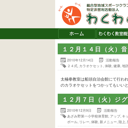
１２月１４日（火）
2010年12月14日
活動報告
２４式
,
カラオケセット
,
体験
,
健康
,
地
太極拳教室は船頭自治会館にて行わ
のカラオケセットをつかってもいいと
１２月７日（火）ジ
2010年12月9日
活動報告
あざみ野第一小学校体育館
,
アップ
,
キ
ボール
,
リレー
,
体験
,
新メニュー
,
陸上
,